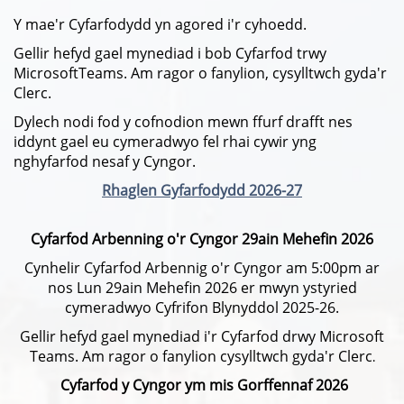
Y mae'r Cyfarfodydd yn agored i'r cyhoedd.
Gellir hefyd gael mynediad i bob Cyfarfod trwy
MicrosoftTeams. Am ragor o fanylion, cysylltwch gyda'r
Clerc.
Dylech nodi fod y cofnodion mewn ffurf drafft nes
iddynt gael eu cymeradwyo fel rhai cywir yng
nghyfarfod nesaf y Cyngor.
Rhaglen Gyfarfodydd 2026-27
Cyfarfod Arbenning o'r Cyngor 29ain Mehefin 2026
Cynhelir Cyfarfod Arbennig o'r Cyngor am 5:00pm ar
nos Lun 29ain Mehefin 2026 er mwyn ystyried
cymeradwyo Cyfrifon Blynyddol 2025-26.
Gellir hefyd gael mynediad i'r Cyfarfod drwy Microsoft
Teams. Am ragor o fanylion cysylltwch gyda'r Clerc
.
Cyfarfod y Cyngor ym mis Gorffennaf 2026