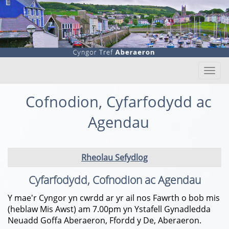
Togg
navi
Cofnodion, Cyfarfodydd ac
Agendau
Rheolau Sefydlog
Cyfarfodydd, Cofnodion ac Agendau
Y mae'r Cyngor yn cwrdd ar yr ail nos Fawrth o bob mis
(heblaw Mis Awst) am 7.00pm yn Ystafell Gynadledda
Neuadd Goffa Aberaeron, Ffordd y De, Aberaeron.