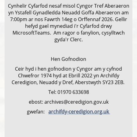
Cynhelir Cyfarfod nesaf misol Cyngor Tref Aberaeron
yn Ystafell Gynadledda Neuadd Goffa Aberaeron am
7:00pm ar nos Fawrth 14eg o Orffennaf 2026. Gellir
hefyd gael mynediad i'r Cyfarfod drwy
MicrosoftTeams. Am ragor o fanylion, cysylltwch
gyda'r Clerc.
Hen Gofnodion
Ceir hyd i hen gofnodion y Cyngor am y cyfnod
Chwefror 1974 hyd at Ebrill 2022 yn Archifdy
Ceredigion, Neuadd y Dref, Aberstwyth SY23 2EB.
Tel: 01970 633698
ebost: archives@ceredigion.gov.uk
gwefan:
archifdy-ceredigion.org.uk